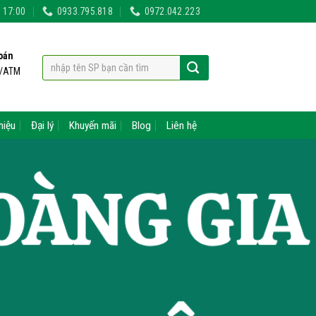
- 17:00
0933.795.818
0972.042.223
oán
t/ATM
hiệu
Đại lý
Khuyến mãi
Blog
Liên hệ