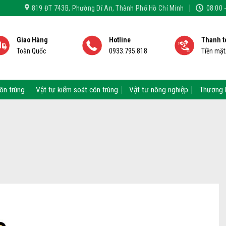
819 ĐT 743B, Phường Dĩ An, Thành Phố Hồ Chí Minh
08:00 
Giao Hàng
Hotline
Thanh t
Toàn Quốc
0933.795.818
Tiền mặ
ôn trùng
Vật tư kiểm soát côn trùng
Vật tư nông nghiệp
Thương 