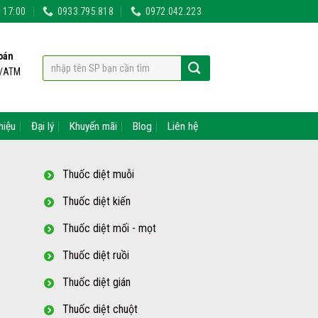
- 17:00
0933.795.818
0972.042.223
oán
t/ATM
hiệu
Đại lý
Khuyến mãi
Blog
Liên hệ
Thuốc diệt muỗi
Thuốc diệt kiến
Thuốc diệt mối - mọt
Thuốc diệt ruồi
Thuốc diệt gián
Thuốc diệt chuột