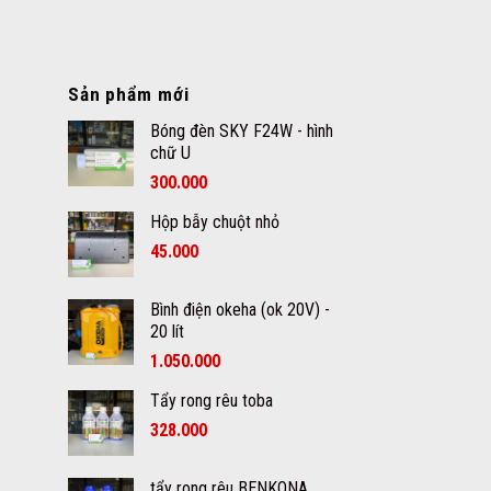
Sản phẩm mới
Bóng đèn SKY F24W - hình
chữ U
300.000
Hộp bẫy chuột nhỏ
45.000
Bình điện okeha (ok 20V) -
20 lít
1.050.000
Tẩy rong rêu toba
328.000
tẩy rong rêu BENKONA