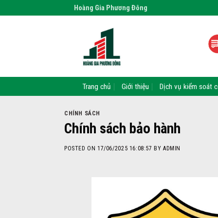
Skip
Hoàng Gia Phương Đông
to
content
Trang chủ
Giới thiệu
Dịch vụ kiểm soát c
CHÍNH SÁCH
Chính sách bảo hành
POSTED ON
17/06/2025 16:08:57
BY
ADMIN