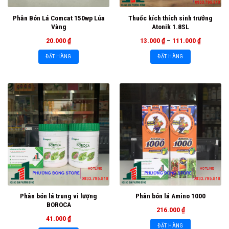
Phân Bón Lá Comcat 150wp Lúa
Thuốc kích thích sinh trưởng
Vàng
Atonik 1.8SL
20.000
₫
13.000
₫
–
111.000
₫
ĐẶT HÀNG
ĐẶT HÀNG
Phân bón lá trung vi lượng
Phân bón lá Amino 1000
BOROCA
216.000
₫
41.000
₫
ĐẶT HÀNG