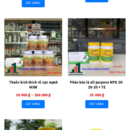
ĐẶT HÀNG
Thuốc kích thích rễ cực mạnh
Phân bón lá all purpose NPK 20-
N3M
20-20 + TE
30.000
₫
–
260.000
₫
35.000
₫
ĐẶT HÀNG
ĐẶT HÀNG