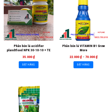
Phân bón lá acidifier
Phân bón lá VITAMIN B1 Grow
plandtfood NPK 30-10-10 + TE
More
35.000
₫
22.000
₫
–
70.000
₫
ĐẶT HÀNG
ĐẶT HÀNG