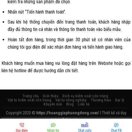
kiểm tra những sản phẩm đã chọn.
Nhấn nút “Tiến hành thanh toán”.
Sau khi hệ thống chuyển đến trang thanh toán, khách hàng nhập
đầy đủ thông tin cá nhân và thông tin thanh toán vào biểu mẫu.
Hoàn tất đơn hàng, trong thời gian 30 phút sẽ có nhân viên của
chúng tôi gọi điện để xác nhận đơn hàng và tiến hành giao hàng.
Khách hàng muốn mua hàng vui lòng đặt hàng trên Website hoặc gọi
liên hệ hotline để được hướng dẫn chi tiết.
Trang chủ
Giới thiệu
Dịch vụ kiểm soát côn trùng
Vật tư kiểm soát côn trùng
Vật tư nông nghiệp
Thương hiệu
Đại lý
Khuyến mãi
Blog
Liên hệ
Copyright 2020 ©
https://hoanggiaphuongdong.com/
| Thiết kế và duy
trì bởi
Kiến Lửa.
//
Gọi điện
Nhắn tin
Chat zalo
Chat FB