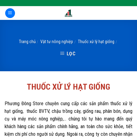
Skip
to
content
Trang chủ
Vật tư nông nghiệp
Thuốc xử lý hạt giống
/
/
/
LỌC
THUỐC XỬ LÝ HẠT GIỐNG
Phương Đông Store chuyên cung cấp các sản phẩm thuốc xử lý
hạt giống, thuốc BVTV, chậu trồng cây, giống rau, phân bón, dụng
cụ và máy móc nông nghiệp,... chúng tôi tự hào mang đến quý
khách hàng các sản phẩm chính hãng, an toàn cho sức khỏe, tiết
kiệm chi phí cho người sử dụng. Ngoài ra, công ty còn chuyên nhận