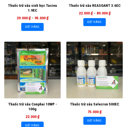
Thuốc trừ sâu sinh học Tasieu
Thuốc trừ sâu REASGANT 3.6EC
1.9EC
22.000
₫
–
89.000
₫
29.000
₫
–
95.000
₫
ĐẶT HÀNG
ĐẶT HÀNG
Thuốc trừ sâu Conphai 10WP -
Thuốc trừ sâu Selecron 500EC
100g
75.000
₫
22.000
₫
ĐẶT HÀNG
ĐẶT HÀNG