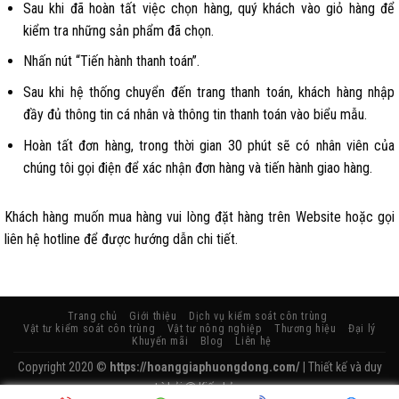
Sau khi đã hoàn tất việc chọn hàng, quý khách vào giỏ hàng để
kiểm tra những sản phẩm đã chọn.
Nhấn nút “Tiến hành thanh toán”.
Sau khi hệ thống chuyển đến trang thanh toán, khách hàng nhập
đầy đủ thông tin cá nhân và thông tin thanh toán vào biểu mẫu.
Hoàn tất đơn hàng, trong thời gian 30 phút sẽ có nhân viên của
chúng tôi gọi điện để xác nhận đơn hàng và tiến hành giao hàng.
Khách hàng muốn mua hàng vui lòng đặt hàng trên Website hoặc gọi
liên hệ hotline để được hướng dẫn chi tiết.
Trang chủ
Giới thiệu
Dịch vụ kiểm soát côn trùng
Vật tư kiểm soát côn trùng
Vật tư nông nghiệp
Thương hiệu
Đại lý
Khuyến mãi
Blog
Liên hệ
Copyright 2020 ©
https://hoanggiaphuongdong.com/
| Thiết kế và duy
trì bởi
Kiến Lửa.