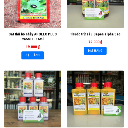
Sát thủ bọ nhảy APOLLO PLUS
Thuốc trừ sâu Sapen alpha 5ec
265SC - 16ml
72.000
₫
19.000
₫
ĐẶT HÀNG
ĐẶT HÀNG