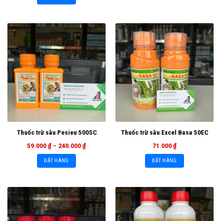
Thuốc trừ sâu Pesieu 500SC
Thuốc trừ sâu Excel Basa 50EC
59.000
₫
–
240.000
₫
71.000
₫
ĐẶT HÀNG
ĐẶT HÀNG