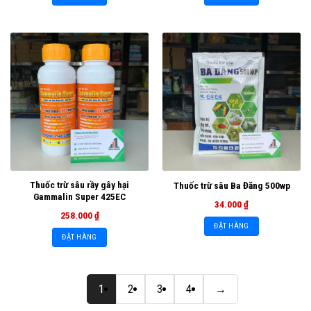
Thuốc trừ sâu rầy gây hại
Thuốc trừ sâu Ba Đăng 500wp
Gammalin Super 425EC
34.000
₫
258.000
₫
ĐẶT HÀNG
ĐẶT HÀNG
1
2
3
4
→