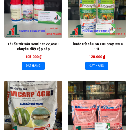
Thuốc trừ sâu sentinet 22,4sc -
Thuốc trừ sâu SK EnSpray 99EC
chuyên diệt rệp sáp
- 1L
105.000
₫
128.000
₫
ĐẶT HÀNG
ĐẶT HÀNG