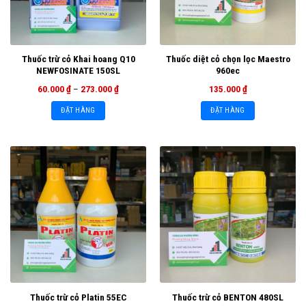
Thuốc trừ cỏ Khai hoang Q10
Thuốc diệt cỏ chọn lọc Maestro
NEWFOSINATE 150SL
960ec
60.000
₫
–
273.000
₫
135.000
₫
ĐẶT HÀNG
ĐẶT HÀNG
Thuốc trừ cỏ Platin 55EC
Thuốc trừ cỏ BENTON 480SL