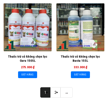
Thuốc trừ cỏ không chọn lọc
Thuốc trừ cỏ không chọn lọc
Guru 150SL
Basta 15SL
275.000
₫
333.000
₫
ĐẶT HÀNG
ĐẶT HÀNG
1
2
→