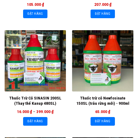
105.000
₫
207.000
₫
ĐẶT HÀNG
ĐẶT HÀNG
Thuốc Trừ Cỏ SINASIN 200SL
Thuốc trừ cỏ Newfosinate
(Thay thế Kanup 480SL)
150SL (trâu rừng mới) - 900ml
16.000
₫
–
399.000
₫
65.000
₫
ĐẶT HÀNG
ĐẶT HÀNG