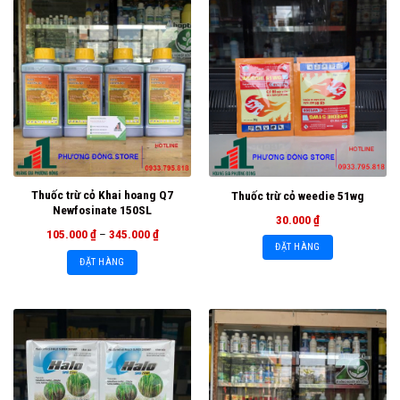
Thuốc trừ cỏ Khai hoang Q7
Thuốc trừ cỏ weedie 51wg
Newfosinate 150SL
30.000
₫
105.000
₫
–
345.000
₫
ĐẶT HÀNG
ĐẶT HÀNG