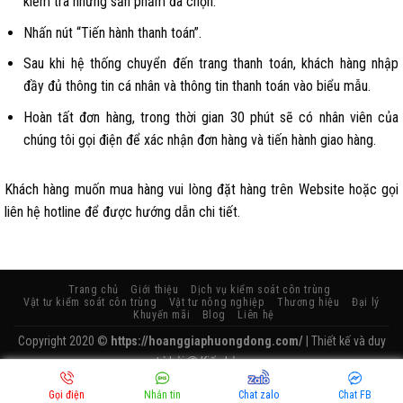
kiểm tra những sản phẩm đã chọn.
Nhấn nút “Tiến hành thanh toán”.
Sau khi hệ thống chuyển đến trang thanh toán, khách hàng nhập
đầy đủ thông tin cá nhân và thông tin thanh toán vào biểu mẫu.
Hoàn tất đơn hàng, trong thời gian 30 phút sẽ có nhân viên của
chúng tôi gọi điện để xác nhận đơn hàng và tiến hành giao hàng.
Khách hàng muốn mua hàng vui lòng đặt hàng trên Website hoặc gọi
liên hệ hotline để được hướng dẫn chi tiết.
Trang chủ
Giới thiệu
Dịch vụ kiểm soát côn trùng
Vật tư kiểm soát côn trùng
Vật tư nông nghiệp
Thương hiệu
Đại lý
Khuyến mãi
Blog
Liên hệ
Copyright 2020 ©
https://hoanggiaphuongdong.com/
| Thiết kế và duy
trì bởi
Kiến Lửa.
//
Gọi điện
Nhắn tin
Chat zalo
Chat FB