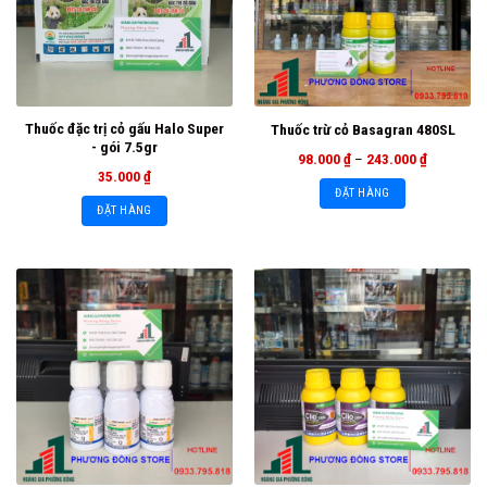
Thuốc đặc trị cỏ gấu Halo Super
Thuốc trừ cỏ Basagran 480SL
- gói 7.5gr
98.000
₫
–
243.000
₫
35.000
₫
ĐẶT HÀNG
ĐẶT HÀNG