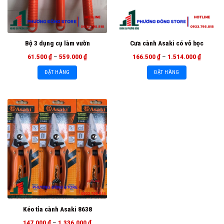
Bộ 3 dụng cụ làm vườn
Cưa cành Asaki có vỏ bọc
61.500
₫
–
559.000
₫
166.500
₫
–
1.514.000
₫
ĐẶT HÀNG
ĐẶT HÀNG
Kéo tỉa cành Asaki 8638
147.000
₫
–
1.336.000
₫