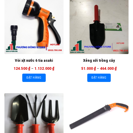
Vòi xịt nước 6 tia asaki
Xẻng xới trồng cây
124.500
₫
–
1.132.000
₫
51.000
₫
–
464.000
₫
ĐẶT HÀNG
ĐẶT HÀNG