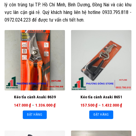
lý côn trùng tại TP. Hồ Chí Minh, Bình Dương, Đồng Nai và các khu
vực lân cận giá rẻ. Quý khách hàng liên hệ hotline 0933.795.818 -
0972.024.223 để được tư vấn chi tiết hơn.
Kéo tỉa cành Asaki 8639
Kéo tỉa cành Asaki 8651
147.000
₫
–
1.336.000
₫
157.500
₫
–
1.432.000
₫
ĐẶT HÀNG
ĐẶT HÀNG