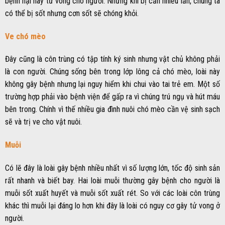
bệnh hại hay tử vong cho người. Nhưng khi bị cắn nhiều lần, chúng ta
có thể bị sốt nhưng cơn sốt sẽ chóng khỏi.
Ve chó mèo
Đây cũng là côn trùng có tập tính ký sinh nhưng vật chủ không phải
là con người. Chúng sống bên trong lớp lông cả chó mèo, loài này
không gây bệnh nhưng lại nguy hiểm khi chui vào tai trẻ em. Một số
trường hợp phải vào bệnh viện để gấp ra vì chúng trú ngụ và hút máu
bên trong. Chính vì thế nhiều gia đình nuôi chó mèo cần vệ sinh sạch
sẽ và trị ve cho vật nuôi.
Muỗi
Có lẽ đây là loài gây bệnh nhiều nhất vì số lượng lớn, tốc độ sinh sản
rất nhanh và biết bay. Hai loài muỗi thường gây bệnh cho người là
muỗi sốt xuất huyết và muỗi sốt xuất rét. So với các loài côn trùng
khác thì muỗi lại đáng lo hơn khi đây là loài có nguy cơ gây tử vong ở
người.