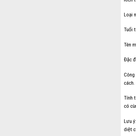
Loại 
Tuổi 
Tên m
Đặc đ
Công 
cách.
Tính 
có cù
Lưu ý
diệt c