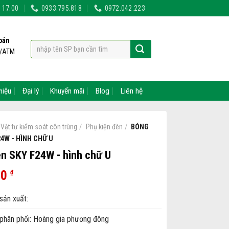
- 17:00
0933.795.818
0972.042.223
oán
t/ATM
hiệu
Đại lý
Khuyến mãi
Blog
Liên hệ
/
/
BÓNG
Vật tư kiểm soát côn trùng
Phụ kiện đèn
4W - HÌNH CHỮ U
n SKY F24W - hình chữ U
00
₫
sản xuất:
phân phối: Hoàng gia phương đông