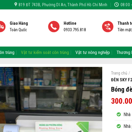
819 ĐT 743B, Phường Dĩ An, Thành Phố Hồ Chí Minh
08:00 
Giao Hàng
Hotline
Thanh t
Toàn Quốc
0933.795.818
Tiền mặ
ôn trùng
Vật tư kiểm soát côn trùng
Vật tư nông nghiệp
Thương 
/
Trang chủ
ĐÈN SKY F2
Bóng đè
300.0
Nhà 
Nhà 