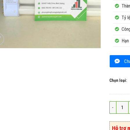
Thàn
Tỷ l
Công
Hạn 
Ch
Chọn loại:
Bóng đèn S
Hỗ trợ 