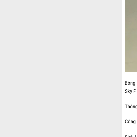
Bóng 
Sky F
Thông
Công 
Kích 