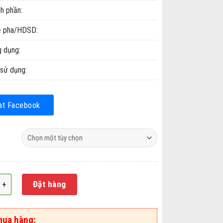
h phần:
ệ pha/HDSD:
 dụng:
sử dụng:
at Facebook
KY F24W - hình chữ U số lượng
Đặt hàng
mua hàng: