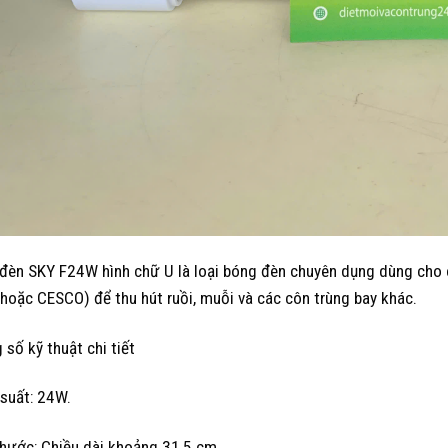
đèn SKY F24W hình chữ U là loại bóng đèn chuyên dụng dùng cho c
 hoặc CESCO) để thu hút ruồi, muỗi và các côn trùng bay khác.
 số kỹ thuật chi tiết
suất: 24W.
thước: Chiều dài khoảng 31,5 cm.