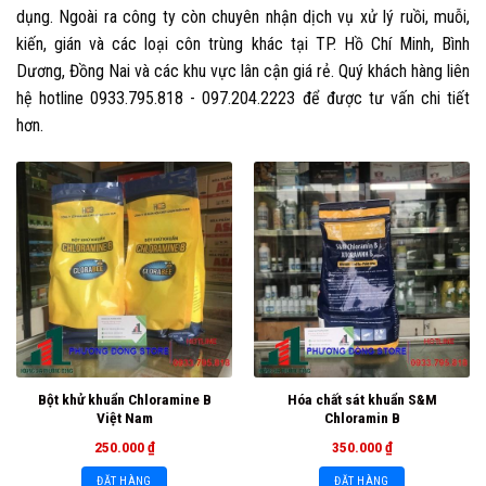
dụng. Ngoài ra công ty còn chuyên nhận dịch vụ xử lý ruồi, muỗi,
kiến, gián và các loại côn trùng khác tại TP. Hồ Chí Minh, Bình
Dương, Đồng Nai và các khu vực lân cận giá rẻ. Quý khách hàng liên
hệ hotline 0933.795.818 - 097.204.2223 để được tư vấn chi tiết
hơn.
Bột khử khuẩn Chloramine B
Hóa chất sát khuẩn S&M
Việt Nam
Chloramin B
250.000
₫
350.000
₫
ĐẶT HÀNG
ĐẶT HÀNG