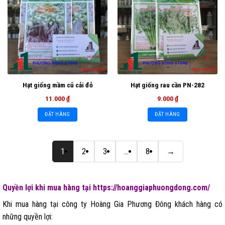
Hạt giống mầm củ cải đỏ
Hạt giống rau cần PN-282
11.000
₫
9.000
₫
ĐẶT HÀNG
ĐẶT HÀNG
1
2
3
...
8
→
Quyền lợi khi mua hàng tại https://hoanggiaphuongdong.com/
Khi mua hàng tại công ty Hoàng Gia Phương Đông khách hàng có
những quyền lợi: