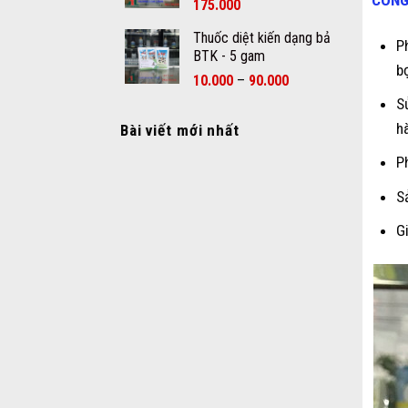
CÔNG
175.000
Thuốc diệt kiến dạng bả
P
BTK - 5 gam
b
–
10.000
90.000
S
h
Bài viết mới nhất
P
S
G