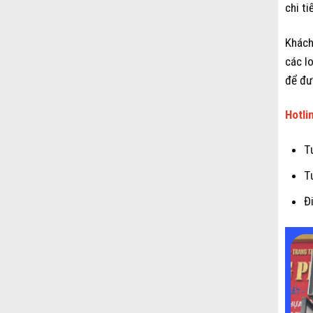
chi ti
Khách
các l
để đư
Hotli
T
T
Đ