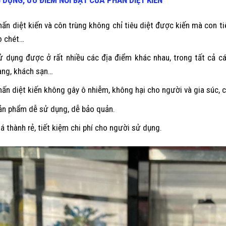
 DỤNG, ƯU ĐIỂM NỔI BẬT CỦA
PHẤN DIỆT KIẾN
hấn diệt kiến và côn trùng không chỉ tiêu diệt được kiến mà con ti
ọ chét…
ử dụng được ở rất nhiều các địa điểm khác nhau, trong tất cả cá
àng, khách sạn…
hấn diệt kiến không gây ô nhiễm, không hại cho người và gia súc, c
ản phẩm dễ sử dụng, dễ bảo quản.
iá thành rẻ, tiết kiệm chi phí cho người sử dụng.