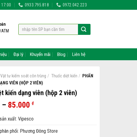
- 17:00
0933.795.818
0972.042.223
oán
t/ATM
hiệu
Đại lý
Khuyến mãi
Blog
Liên hệ
/
/
PHẤN
Vật tư kiểm soát côn trùng
Thuốc diệt kiến
DẠNG VIÊN (HỘP 2 VIÊN)
t kiến dạng viên (hộp 2 viên)
–
85.000
₫
sản xuất: Vipesco
phân phối: Phương Đông Store