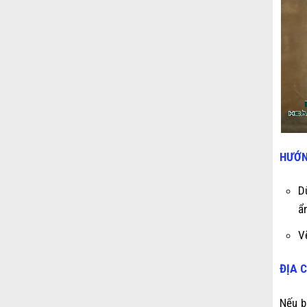
HƯỚN
D
ẩ
V
ĐỊA 
Nếu b