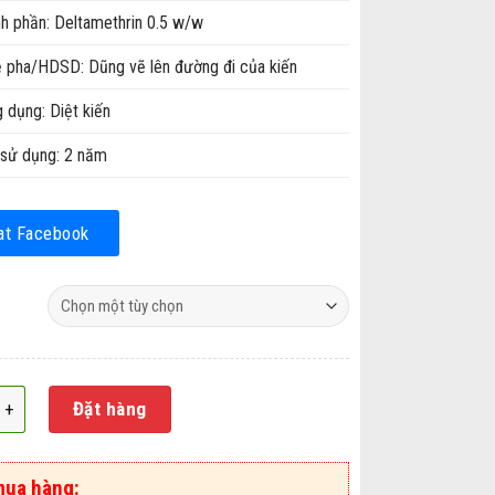
h phần: Deltamethrin 0.5 w/w
ệ pha/HDSD: Dũng vẽ lên đường đi của kiến
 dụng: Diệt kiến
sử dụng: 2 năm
at Facebook
kiến dạng viên (hộp 2 viên) số lượng
Đặt hàng
mua hàng: