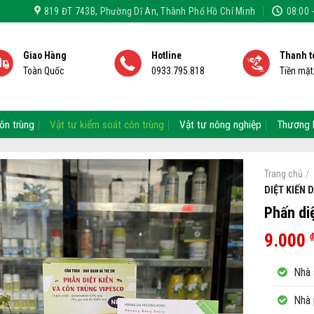
819 ĐT 743B, Phường Dĩ An, Thành Phố Hồ Chí Minh
08:00 
Giao Hàng
Hotline
Thanh t
Toàn Quốc
0933.795.818
Tiền mặ
ôn trùng
Vật tư kiểm soát côn trùng
Vật tư nông nghiệp
Thương 
/
Trang chủ
DIỆT KIẾN 
Phấn diệ
9.000
₫
Nhà 
Nhà 