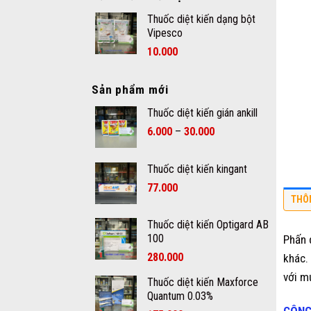
Thuốc diệt kiến dạng bột
Vipesco
10.000
Sản phẩm mới
Thuốc diệt kiến gián ankill
–
6.000
30.000
Thuốc diệt kiến kingant
77.000
THÔ
Thuốc diệt kiến Optigard AB
100
Phấn 
280.000
khác.
với m
Thuốc diệt kiến Maxforce
Quantum 0.03%