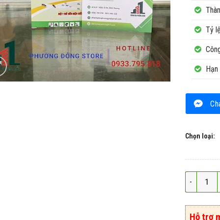
Thàn
Tỷ l
Công
Hạn 
Ch
Chọn loại:
Phấn diệt 
Hỗ trợ 