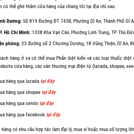
ạn có thể ghé thăm cửa hàng của chúng tôi tại địa chỉ sau:
ình Dương
:
Số 819 Đường ĐT 743B, Phường Dĩ An, Thành Phố Dĩ An
P. Hồ Chí Minh:
1338 Kha Vạn Cân, Phường Linh Trung, TP. Thủ Đức
ăn phòng:
33 đường số 2 Chương Dương, 18 Vũng Thiện, Dĩ An, B
hách hàng ở xa có thể mua Phấn diệt kiến và các loại thuốc diệt
ebsite cửa hàng
, các sàn thương mại điện tử (
lazada
,
shopee
,
sen
ua hàng qua lazada
tại đây
ua hàng qua shopee
tại đây
ua hàng qua sendo
tại đây
ua hàng qua facebook
tại đây
 hàng có nhu cầu hợp tác làm đại lý, mua sỉ hoặc mua số lượng lớn 