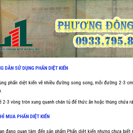
G DẪN SỬ DỤNG
PHẤN DIỆT KIẾN
ùng phấn diệt kiến vẽ nhiều đường song song, mỗi đường 2-3 cm, 
n.
ẽ 2-3 vòng tròn xung quanh chân tủ để thức ăn hoặc thùng chứa rá
CHỈ MUA
PHẤN DIỆT KIẾN
ạn đang quan tâm đến sản phẩm Phấn diệt kiến nhưng chưa biết m