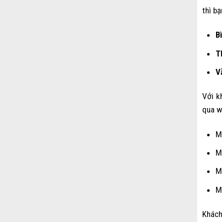
thì b
B
T
V
Với k
qua
w
M
M
M
M
Khách