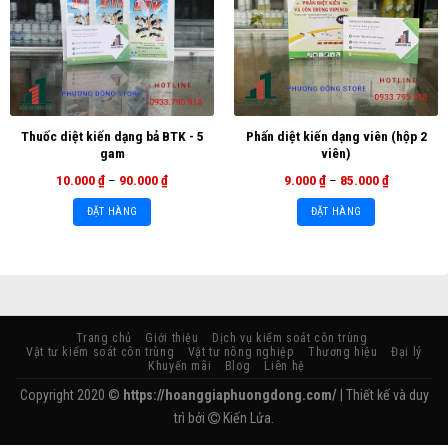
Thuốc diệt kiến dạng bả BTK - 5
Phấn diệt kiến dạng viên (hộp 2
gam
viên)
10.000
₫
–
90.000
₫
9.000
₫
–
85.000
₫
ĐẶT HÀNG
ĐẶT HÀNG
Trang chủ
Giới thiệu
Dịch vụ kiểm soát côn trùng
Vật tư kiểm soát côn trùng
Vật tư nông nghiệp
Thương hiệu
Đại lý
Khuyến mãi
Blog
Liên hệ
Copyright 2020 ©
https://hoanggiaphuongdong.com/
| Thiết kế và duy
trì bởi
Kiến Lửa.