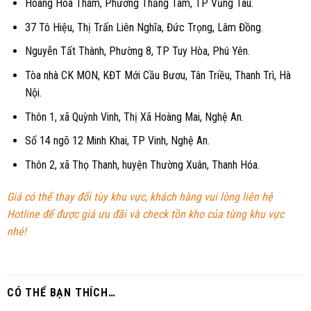
Hoàng Hoa Thám, Phường Thắng Tam, TP Vũng Tàu.
37 Tô Hiệu, Thị Trấn Liên Nghĩa, Đức Trọng, Lâm Đồng.
Nguyễn Tất Thành, Phường 8, TP Tuy Hòa, Phú Yên.
Tòa nhà CK MON, KĐT Mới Cầu Bươu, Tân Triều, Thanh Trì, Hà
Nội.
Thôn 1, xã Quỳnh Vinh, Thị Xã Hoàng Mai, Nghệ An.
Số 14 ngõ 12 Minh Khai, TP Vinh, Nghệ An.
Thôn 2, xã Thọ Thanh, huyện Thường Xuân, Thanh Hóa.
Giá có thể thay đổi tùy khu vực, khách hàng vui lòng liên hệ
Hotline để được giá ưu đãi và check tồn kho của từng khu vực
nhé!
CÓ THỂ BẠN THÍCH…