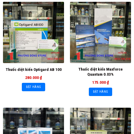
Thuốc diệt kiến Maxforce
Thuốc diệt kiến Optigard AB 100
Quantum 0.03%
280.000
₫
175.000
₫
ĐẶT HÀNG
ĐẶT HÀNG