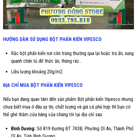
HƯỚNG DẪN SỬ DỤNG
BỘT PHẤN KIẾN VIPESCO
Rắc bột phấn kiến nơi côn trùng thường qua lại hoặc trú ẩn, xung
quanh chân tủ để thức ăn, thùng rác...
Liều lượng khoảng 20g/m2.
ĐỊA CHỈ MUA
BỘT PHẤN KIẾN VIPESCO
Nếu bạn đang quan tâm đến sản phẩm Bột phấn kiến Vipesco nhưng
chưa biết mua ở đâu uy tín, chất lượng và giá cả phù hợp thì bạn có
thể ghé thăm cửa hàng của chúng tôi tại địa chỉ sau:
Bình Dương
:
Số 819 Đường ĐT 743B, Phường Dĩ An, Thành Phố
Dĩ An, Tỉnh Bình Dương.