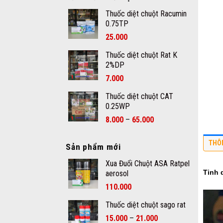
Thuốc diệt chuột Racumin
0.75TP
25.000
Thuốc diệt chuột Rat K
2%DP
7.000
Thuốc diệt chuột CAT
0.25WP
–
8.000
65.000
THÔ
Sản phẩm mới
Xua Đuổi Chuột ASA Ratpel
Tinh 
aerosol
110.000
Thuốc diệt chuột sago rat
–
15.000
21.000