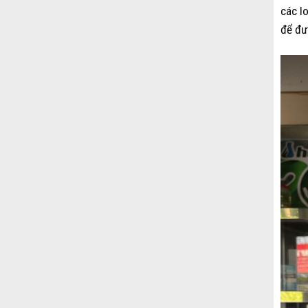
các l
để đư