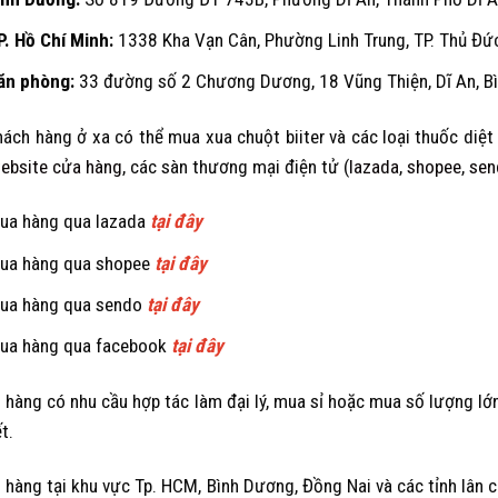
P. Hồ Chí Minh:
1338 Kha Vạn Cân, Phường Linh Trung, TP. Thủ Đức
ăn phòng:
33 đường số 2 Chương Dương, 18 Vũng Thiện, Dĩ An, B
hách hàng ở xa có thể mua xua chuột biiter và các loại thuốc diệ
ebsite cửa hàng
, các sàn thương mại điện tử (
lazada
,
shopee
,
sen
ua hàng qua lazada
tại đây
ua hàng qua shopee
tại đây
ua hàng qua sendo
tại đây
ua hàng qua facebook
tại đây
 hàng có nhu cầu hợp tác làm đại lý, mua sỉ hoặc mua số lượng lớn 
ết.
 hàng tại khu vực Tp. HCM, Bình Dương, Đồng Nai và các tỉnh lân c