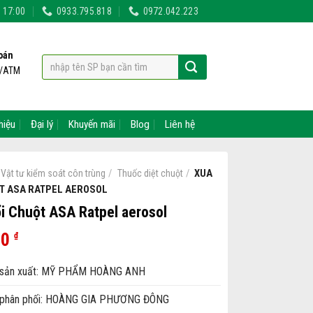
- 17:00
0933.795.818
0972.042.223
oán
t/ATM
hiệu
Đại lý
Khuyến mãi
Blog
Liên hệ
/
/
XUA
Vật tư kiểm soát côn trùng
Thuốc diệt chuột
T ASA RATPEL AEROSOL
i Chuột ASA Ratpel aerosol
00
₫
sản xuất: MỸ PHẨM HOÀNG ANH
phân phối: HOÀNG GIA PHƯƠNG ĐÔNG