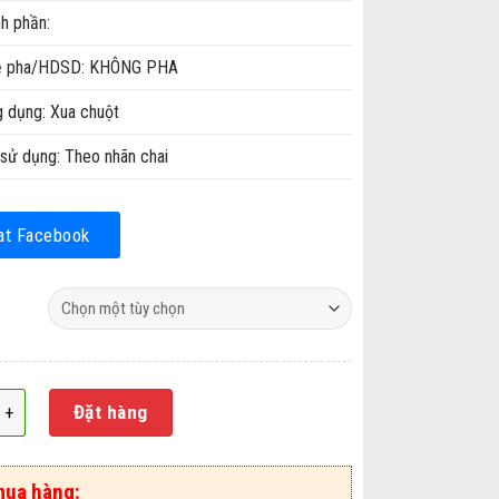
h phần:
ệ pha/HDSD: KHÔNG PHA
 dụng: Xua chuột
sử dụng: Theo nhãn chai
at Facebook
huột ASA Ratpel aerosol số lượng
Đặt hàng
mua hàng: