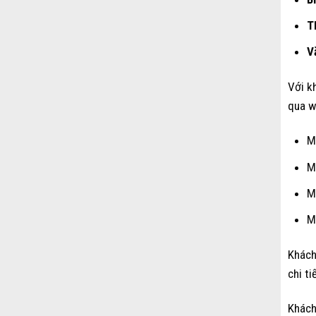
T
V
Với k
qua
w
M
M
M
M
Khách
chi ti
Khách