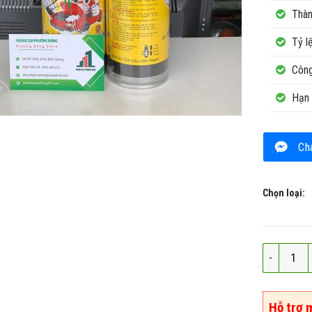
Thàn
Tỷ l
Công
Hạn 
Ch
Chọn loại:
Xua Đuổi C
Hỗ trợ 