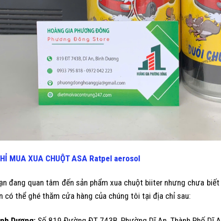
CHỈ MUA XUA CHUỘT ASA Ratpel aerosol
ạn đang quan tâm đến sản phẩm xua chuột biiter nhưng chưa biết m
ạn có thể ghé thăm cửa hàng của chúng tôi tại địa chỉ sau:
ình Dương
:
Số 819 Đường ĐT 743B, Phường Dĩ An, Thành Phố Dĩ An