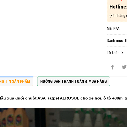
Hotline
(Bán hàng 
Mã:
N/A
Danh mục:
T
Từ khóa:
Xua
NG TIN SẢN PHẨM
HƯỚNG DẪN THANH TOÁN & MUA HÀNG
dầu xua đuổi chuột ASA Ratpel AEROSOL cho xe hơi, ô tô 400ml
t