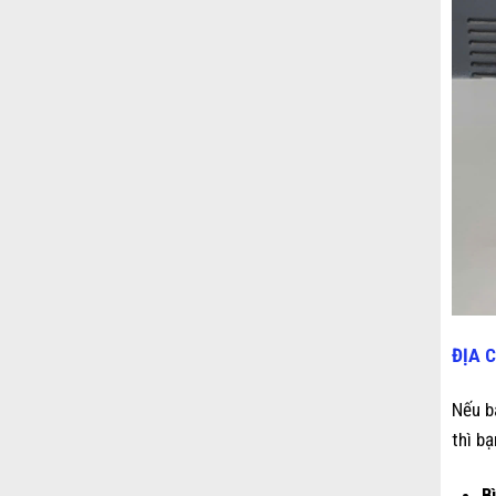
ĐỊA 
Nếu b
thì b
B