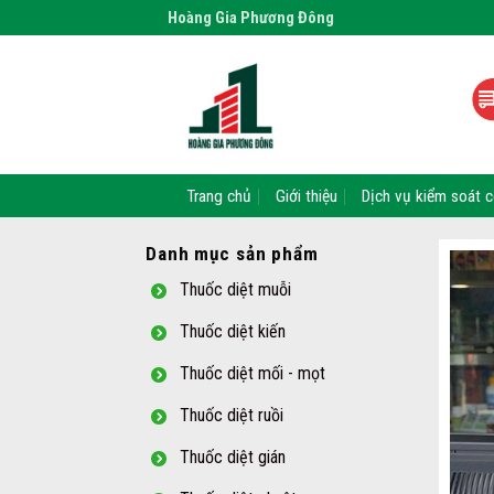
Skip
Hoàng Gia Phương Đông
to
content
Trang chủ
Giới thiệu
Dịch vụ kiểm soát c
Danh mục sản phẩm
Thuốc diệt muỗi
Thuốc diệt kiến
Thuốc diệt mối - mọt
Thuốc diệt ruồi
Thuốc diệt gián