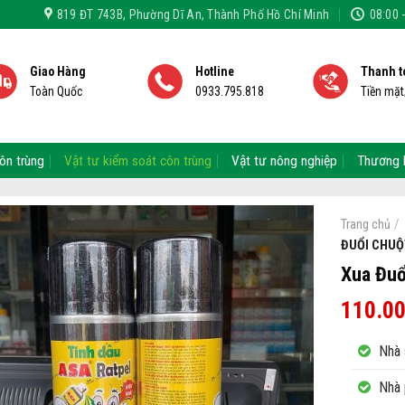
819 ĐT 743B, Phường Dĩ An, Thành Phố Hồ Chí Minh
08:00 
Giao Hàng
Hotline
Thanh t
Toàn Quốc
0933.795.818
Tiền mặ
ôn trùng
Vật tư kiểm soát côn trùng
Vật tư nông nghiệp
Thương 
/
Trang chủ
ĐUỔI CHUỘ
Xua Đuổ
110.0
Nhà 
Nhà 