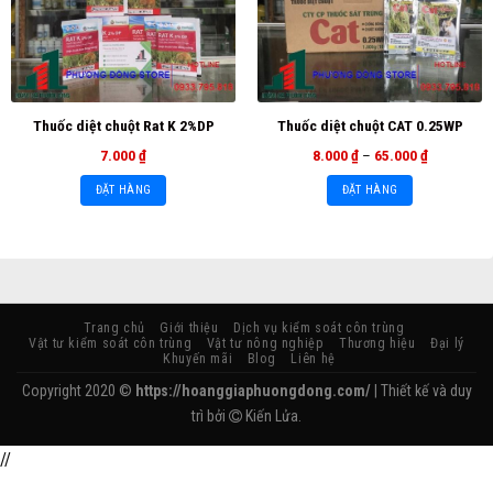
Thuốc diệt chuột Rat K 2%DP
Thuốc diệt chuột CAT 0.25WP
7.000
₫
8.000
₫
–
65.000
₫
ĐẶT HÀNG
ĐẶT HÀNG
Trang chủ
Giới thiệu
Dịch vụ kiểm soát côn trùng
Vật tư kiểm soát côn trùng
Vật tư nông nghiệp
Thương hiệu
Đại lý
Khuyến mãi
Blog
Liên hệ
Copyright 2020 ©
https://hoanggiaphuongdong.com/
| Thiết kế và duy
trì bởi
Kiến Lửa.
//