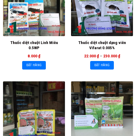
Thuốc diệt chuột Linh Miêu
Thuốc diệt chuột dạng viên
0.5WP
Vifarat 0.005%
8.000
₫
22.000
₫
–
230.000
₫
ĐẶT HÀNG
ĐẶT HÀNG