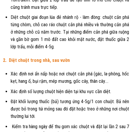
cũng tránh mưa trực tiếp.
Diệt chuột giai đoạn lúa đẻ nhánh rộ - làm đòng: chuột cắn phá
từng chòm, chỗ cao ráo chuột cắn phá nhiều và thường cắn phá
ở những chỗ cũ năm trước. Tại những điểm cắn phá giữa ruộng
và gần bờ gom 1 mô đất cao khỏi mặt nước, đặt thuốc giữa 2
lớp trấu, mỗi điểm 4-5g.
2.
Diệt chuột trong nhà, sau vườn
Xác định nơi ẩn nấp hoặc nơi chuột cắn phá (gác, la-phông, hốc
kẹt, hang ổ, bụi rậm, mép mương, gốc cây, thân cây….
Xác định số lượng chuột hiện diện tại khu vực cần diệt.
Đặt khối lượng thuốc (bả) tương ứng 4-5g/1 con chuột. Bả nên
được bỏ trong túi mỏng sau đó đặt hoặc treo ở những nơi chuột
thường lui tới.
Kiểm tra hàng ngày để thu gom xác chuột và đặt lại lần 2 sau 7