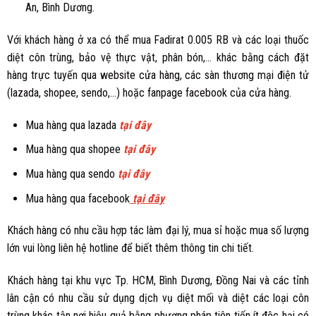
An, Bình Dương.
Với khách hàng ở xa có thể mua
Fadirat 0.005 RB
và các loại thuốc
diệt côn trùng, bảo vệ thực vật, phân bón,… khác bằng cách đặt
hàng trực tuyến qua
website cửa hàng
, các sàn thương mại điện tử
(
lazada
,
shopee
,
sendo
,...) hoặc
fanpage facebook
của cửa hàng.
Mua hàng qua lazada
tại đây
Mua hàng qua shopee
tại đây
Mua hàng qua sendo
tại đây
Mua hàng qua facebook
tại đây
Khách hàng có nhu cầu hợp tác làm đại lý, mua sỉ hoặc mua số lượng
lớn vui lòng liên hệ hotline để biết thêm thông tin chi tiết.
Khách hàng tại khu vực Tp. HCM, Bình Dương, Đồng Nai và các tỉnh
lân cận có nhu cầu sử dụng dịch vụ diệt mối và diệt các loại côn
trùng khác tận nơi hiệu quả bằng phương pháp tiên tiến ít độc hại có