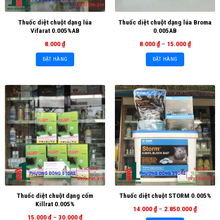
Thuốc diệt chuột dạng lúa
Thuốc diệt chuột dạng lúa Broma
Vifarat 0.005%AB
0.005AB
8.000
₫
8.000
₫
–
15.000
₫
ĐẶT HÀNG
ĐẶT HÀNG
Thuốc diệt chuột dạng cốm
Thuốc diệt chuột STORM 0.005%
Killrat 0.005%
14.000
₫
–
2.850.000
₫
15.000
₫
–
30.000
₫