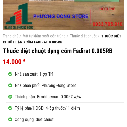
Trang chủ
/
Vật tư kiểm soát côn trùng
/
Thuốc diệt chuột
/
THUỐC DIỆT
CHUỘT DẠNG CỐM FADIRAT 0.005RB
Thuốc diệt chuột dạng cốm Fadirat 0.005RB
14.000
₫
Nhà sản xuất: Hợp Trí
Nhà phân phối: Phương Đông Store
Thành phần: Brodifacoum 0.005%w/w
Tỷ lệ pha/HDSD: 4-5g thuốc/ 1 điểm
Công dụng: diệt chuột