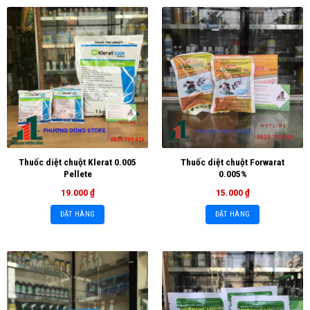
Thuốc diệt chuột Klerat 0.005
Thuốc diệt chuột Forwarat
Pellete
0.005%
19.000
₫
15.000
₫
ĐẶT HÀNG
ĐẶT HÀNG