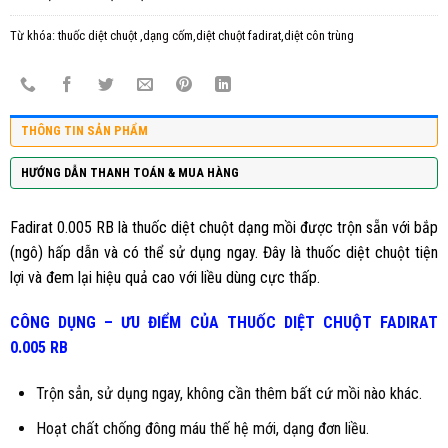
Từ khóa:
thuốc diệt chuột ,dạng cốm,diệt chuột fadirat,diệt côn trùng
THÔNG TIN SẢN PHẨM
HƯỚNG DẪN THANH TOÁN & MUA HÀNG
Fadirat 0.005 RB là thuốc diệt chuột dạng mồi được trộn sẵn với bắp
(ngô) hấp dẫn và có thể sử dụng ngay. Đây là thuốc diệt chuột tiện
lợi và đem lại hiệu quả cao với liều dùng cực thấp.
CÔNG DỤNG – ƯU ĐIỂM CỦA THUỐC DIỆT CHUỘT
FADIRAT
0.005 RB
Trộn sẳn, sử dụng ngay, không cần thêm bất cứ mồi nào khác.
Hoạt chất chống đông máu thế hệ mới, dạng đơn liều.