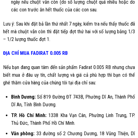
ngày nếu chuột vẫn còn (do số lượng chuột quá nhiều hoặc do
các con trước ăn hết thuốc của các con sau.
Lưu ý: Sau khi đặt bả lần thứ nhất 7 ngày, kiểm tra nếu thấy thuốc đã
hết mà chuột vẫn còn thì đặt tiếp đợt thứ hai với số lượng bằng 1/3
– 1/2 lượng thuốc đợt 1.
ĐỊA CHỈ MUA
FADIRAT 0.005 RB
Nếu bạn đang quan tâm đến sản phẩm
Fadirat 0.005 RB
nhưng chưa
biết mua ở đâu uy tín, chất lượng và giá cả phù hợp thì bạn có thể
ghé thăm cửa hàng của chúng tôi tại địa chỉ sau:
Bình Dương
:
Số 819 Đường ĐT 743B, Phường Dĩ An, Thành Phố
Dĩ An, Tỉnh Bình Dương.
TP. Hồ Chí Minh:
1338 Kha Vạn Cân, Phường Linh Trung, TP.
Thủ Đức, Thành Phố Hồ Chí Minh.
Văn phòng:
33 đường số 2 Chương Dương, 18 Vũng Thiện, Dĩ