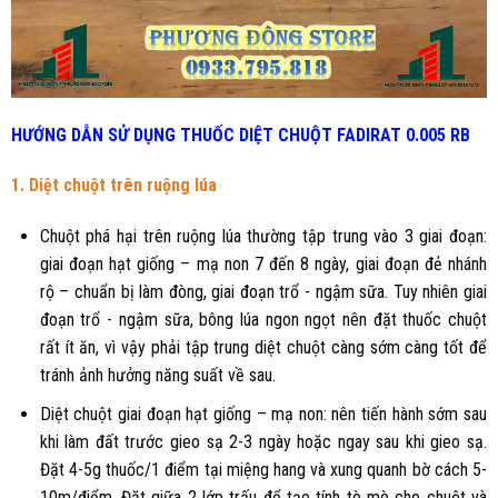
HƯỚNG DẪN SỬ DỤNG THUỐC DIỆT CHUỘT
FADIRAT 0.005 RB
1.
Diệt chuột trên ruộng lúa
Chuột phá hại trên ruộng lúa thường tập trung vào 3 giai đoạn:
giai đoạn hạt giống – mạ non 7 đến 8 ngày, giai đoạn đẻ nhánh
rộ – chuẩn bị làm đòng, giai đoạn trổ - ngậm sữa. Tuy nhiên giai
đoạn trổ - ngậm sữa, bông lúa ngon ngọt nên đặt thuốc chuột
rất ít ăn, vì vậy phải tập trung diệt chuột càng sớm càng tốt để
tránh ảnh hưởng năng suất về sau.
Diệt chuột giai đoạn hạt giống – mạ non: nên tiến hành sớm sau
khi làm đất trước gieo sạ 2-3 ngày hoặc ngay sau khi gieo sạ.
Đặt 4-5g thuốc/1 điểm tại miệng hang và xung quanh bờ cách 5-
10m/điểm. Đặt giữa 2 lớp trấu để tạo tính tò mò cho chuột và