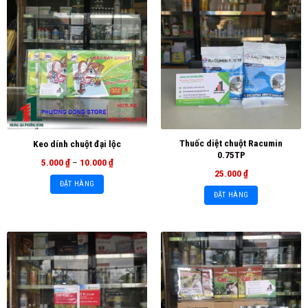
Thuốc diệt chuột Racumin
Keo dính chuột đại lộc
0.75TP
5.000
₫
–
10.000
₫
25.000
₫
ĐẶT HÀNG
ĐẶT HÀNG