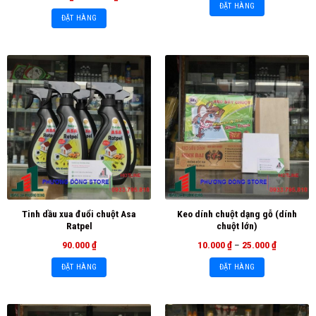
ĐẶT HÀNG
ĐẶT HÀNG
Tinh dầu xua đuổi chuột Asa
Keo dính chuột dạng gỗ (dính
Ratpel
chuột lớn)
90.000
₫
10.000
₫
–
25.000
₫
ĐẶT HÀNG
ĐẶT HÀNG