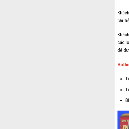
Khách
chi ti
Khách
các l
để đư
Hotli
T
T
Đ