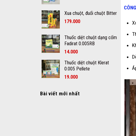
CÔNG
Xua chuột, đuổi chuột Bitter
179.000
X
T
Thuốc diệt chuột dạng cốm
Fadirat 0.005RB
K
14.000
D
Thuốc diệt chuột Klerat
Á
0.005 Pellete
19.000
Bài viết mới nhất