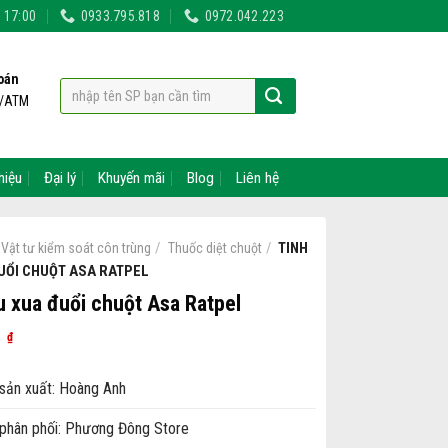
- 17:00
0933.795.818
0972.042.223
oán
t/ATM
hiệu
Đại lý
Khuyến mãi
Blog
Liên hệ
/
/
TINH
Vật tư kiểm soát côn trùng
Thuốc diệt chuột
UỔI CHUỘT ASA RATPEL
u xua đuổi chuột Asa Ratpel
0
₫
sản xuất: Hoàng Anh
phân phối: Phương Đông Store