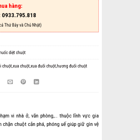
mua hàng:
: 0933.795.818
cả Thứ Bảy và Chủ Nhật)
huốc diệt chuột
i chuột,xua chuột,xua đuổi chuột,hương đuổi chuột
hạm vi nhà ở, văn phòng,… thuộc lĩnh vực gia
n chặn chuột cắn phá, phóng uế giúp giữ gìn vệ