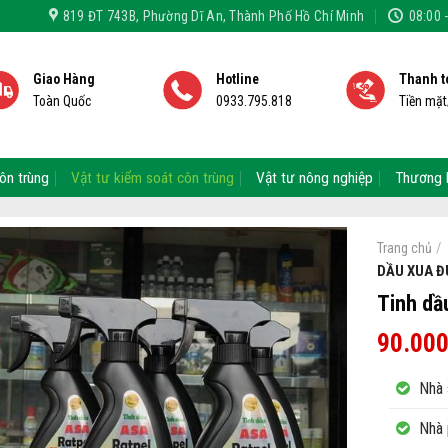
819 ĐT 743B, Phường Dĩ An, Thành Phố Hồ Chí Minh
08:00 
Giao Hàng
Hotline
Thanh t
Toàn Quốc
0933.795.818
Tiền mặ
ôn trùng
Vật tư kiểm soát côn trùng
Vật tư nông nghiệp
Thương 
/
Trang chủ
DẦU XUA Đ
Tinh dầ
90.00
Nhà 
Nhà 