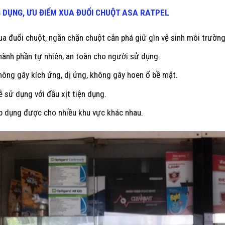
 DỤNG, ƯU ĐIỂM XUA ĐUỔI CHUỘT
ASA RATPEL
ua đuổi chuột, ngăn chặn chuột cắn phá giữ gìn vệ sinh môi trườn
hành phần tự nhiên, an toàn cho người sử dụng.
hông gây kích ứng, dị ứng, không gây hoen ố bề mặt.
ễ sử dụng với đầu xịt tiện dụng.
p dụng được cho nhiều khu vực khác nhau.