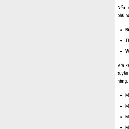
Nếu b
phù h
B
T
V
Với k
tuyến
hàng.
M
M
M
M