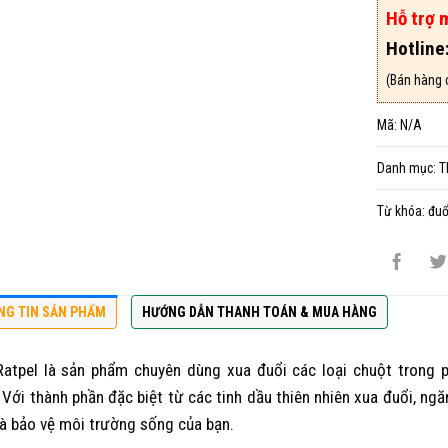
Hỗ trợ 
Hotline
(Bán hàng 
Mã:
N/A
Danh mục:
T
Từ khóa:
đuổ
NG TIN SẢN PHẨM
HƯỚNG DẪN THANH TOÁN & MUA HÀNG
atpel
là sản phẩm chuyên dùng xua đuổi các loại chuột trong p
 Với thành phần đặc biệt từ các tinh dầu thiên nhiên xua đuổi, ngă
và bảo vệ môi trường sống của bạn.