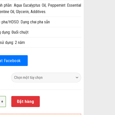
h phần: Aqua Eucalyptus Oil, Peppemint Essential
entine Oil, Glycerin, Additives.
ệ pha/HDSD: Dạng chai pha sẵn
 dụng: Đuổi chuột
sử dụng: 2 năm
at Facebook
ua đuổi chuột Asa Ratpel số lượng
Đặt hàng