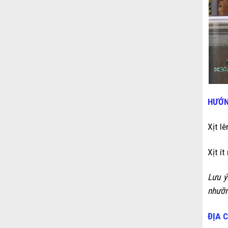
HƯỚN
Xịt l
Xịt í
Lưu ý
nhưỡn
ĐỊA 