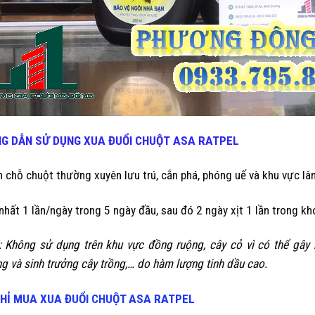
G DẪN SỬ DỤNG
XUA ĐUỔI CHUỘT
ASA RATPEL
ên chỗ chuột thường xuyên lưu trú, cắn phá, phóng uế và khu vực lâ
t nhất 1 lần/ngày trong 5 ngày đầu, sau đó 2 ngày xịt 1 lần trong kh
: Không sử dụng trên khu vực đồng ruộng, cây cỏ vì có thể gây 
g và sinh trưởng cây trồng,… do hàm lượng tinh dầu cao.
CHỈ MUA XUA ĐUỔI CHUỘT
ASA RATPEL