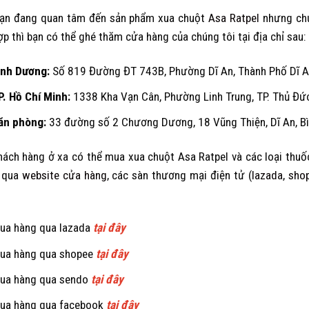
ạn đang quan tâm đến sản phẩm xua chuột
Asa Ratpel
nhưng chư
ợp thì bạn có thể ghé thăm cửa hàng của chúng tôi tại địa chỉ sau:
ình Dương
:
Số 819 Đường ĐT 743B, Phường Dĩ An, Thành Phố Dĩ An
P. Hồ Chí Minh:
1338 Kha Vạn Cân, Phường Linh Trung, TP. Thủ Đức
ăn phòng:
33 đường số 2 Chương Dương, 18 Vũng Thiện, Dĩ An, B
hách hàng ở xa có thể mua xua chuột Asa Ratpel và các loại thuố
 qua
website cửa hàng
, các sàn thương mại điện tử (
lazada
,
sho
ua hàng qua lazada
tại đây
ua hàng qua shopee
tại đây
ua hàng qua sendo
tại đây
ua hàng qua facebook
tại đây