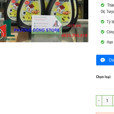
Thàn
Oil, Turp
Tỷ l
Công
Hạn 
Ch
Chọn loại:
Tinh dầu x