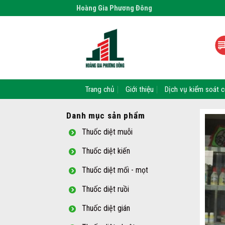
Skip
Hoàng Gia Phương Đông
to
content
Trang chủ
Giới thiệu
Dịch vụ kiểm soát c
Danh mục sản phẩm
Thuốc diệt muỗi
Thuốc diệt kiến
Thuốc diệt mối - mọt
Thuốc diệt ruồi
Thuốc diệt gián