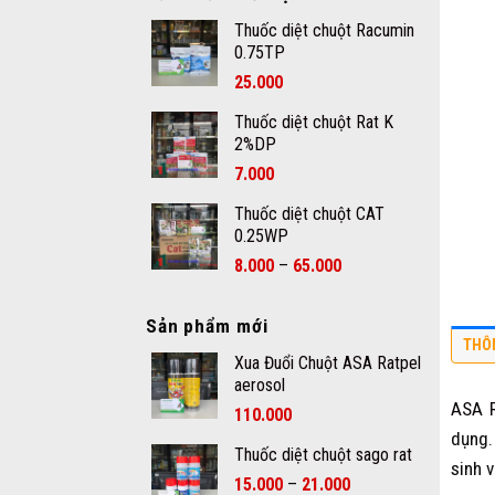
Thuốc diệt chuột Racumin
0.75TP
25.000
Thuốc diệt chuột Rat K
2%DP
7.000
Thuốc diệt chuột CAT
0.25WP
–
8.000
65.000
Sản phẩm mới
THÔ
Xua Đuổi Chuột ASA Ratpel
aerosol
ASA R
110.000
dụng.
Thuốc diệt chuột sago rat
sinh 
–
15.000
21.000