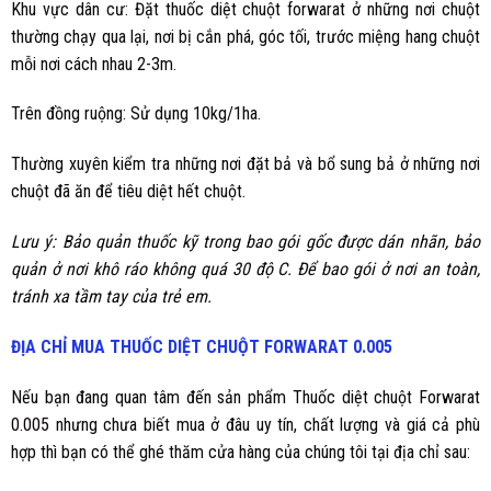
Khu vực dân cư: Đặt thuốc diệt chuột forwarat ở những nơi chuột
thường chạy qua lại, nơi bị cắn phá, góc tối, trước miệng hang chuột
mỗi nơi cách nhau 2-3m.
Trên đồng ruộng: Sử dụng 10kg/1ha.
Thường xuyên kiểm tra những nơi đặt bả và bổ sung bả ở những nơi
chuột đã ăn để tiêu diệt hết chuột.
Lưu ý: Bảo quản thuốc kỹ trong bao gói gốc được dán nhãn, bảo
quản ở nơi khô ráo không quá 30 độ C. Để bao gói ở nơi an toàn,
tránh xa tầm tay của trẻ em.
ĐỊA CHỈ MUA
THUỐC DIỆT
CHUỘT FORWARAT 0.005
Nếu bạn đang quan tâm đến sản phẩm Thuốc diệt chuột
Forwarat
0.005
nhưng chưa biết mua ở đâu uy tín, chất lượng và giá cả phù
hợp thì bạn có thể ghé thăm cửa hàng của chúng tôi tại địa chỉ sau: