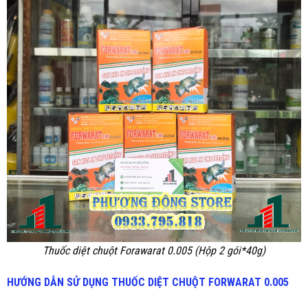
Thuốc diệt chuột Forawarat 0.005 (Hộp 2 gói*40g)
HƯỚNG DẪN SỬ DỤNG THUỐC DIỆT
CHUỘT FORWARAT 0.005