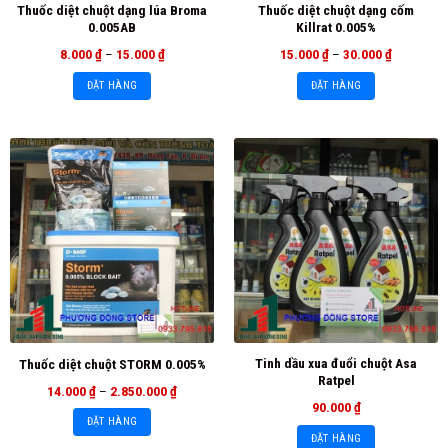
Thuốc diệt chuột dạng lúa Broma
Thuốc diệt chuột dạng cốm
0.005AB
Killrat 0.005%
8.000
₫
–
15.000
₫
15.000
₫
–
30.000
₫
ĐẶT HÀNG
ĐẶT HÀNG
Tinh dầu xua đuổi chuột Asa
Thuốc diệt chuột STORM 0.005%
Ratpel
14.000
₫
–
2.850.000
₫
90.000
₫
ĐẶT HÀNG
ĐẶT HÀNG