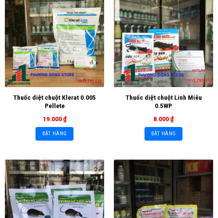
Thuốc diệt chuột Klerat 0.005
Thuốc diệt chuột Linh Miêu
Pellete
0.5WP
19.000
₫
8.000
₫
ĐẶT HÀNG
ĐẶT HÀNG