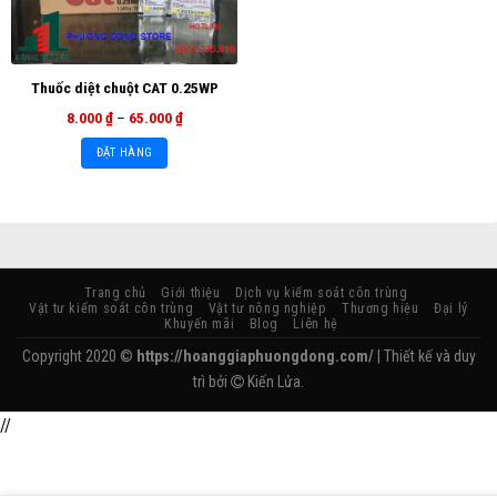
Thuốc diệt chuột CAT 0.25WP
8.000
₫
–
65.000
₫
ĐẶT HÀNG
Trang chủ
Giới thiệu
Dịch vụ kiểm soát côn trùng
Vật tư kiểm soát côn trùng
Vật tư nông nghiệp
Thương hiệu
Đại lý
Khuyến mãi
Blog
Liên hệ
Copyright 2020 ©
https://hoanggiaphuongdong.com/
| Thiết kế và duy
trì bởi
Kiến Lửa.
//