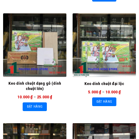
Keo dính chuột dạng gỗ (dính
Keo dính chuột đại lộc
chuột lớn)
5.000
₫
–
10.000
₫
10.000
₫
–
25.000
₫
ĐẶT HÀNG
ĐẶT HÀNG