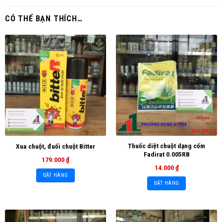
CÓ THỂ BẠN THÍCH…
Thuốc diệt chuột dạng cốm
Xua chuột, đuổi chuột Bitter
Fadirat 0.005RB
179.000
₫
14.000
₫
ĐẶT HÀNG
ĐẶT HÀNG