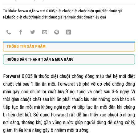
Từ khóa:
forwarat,forwarat 0.005,diệt chuột,diệt chuột hiệu quả,diệt chuột giá
rẻ,thuốc diệt chuột,thuốc diệt chuột giá rẻ,thuốc diệt chuột hiệu quả
THÔNG TIN SẢN PHẨM
HƯỚNG DẪN THANH TOÁN & MUA HÀNG
Forwarat 0.005
là thuốc diệt chuột chống đông máu thế hệ mới diệt
chuột chỉ sau 1 lần ăn mồi.
Forwarat
sẽ phá vỡ cơ chế chống đông
máu gây cho chuột bị xuất huyết nội tạng và chết sau 3-5 ngày. Vì
thời gian chuột chết sau khi ăn phải thuốc lâu nên những con khác sẽ
tiếp tục ăn mồi mà không nghi ngờ và tiếp tục ăn mồi đến khi chúng
bị tiêu diệt hết. Sử dụng Forwarat rất dễ tìm thấy xác chuột ở những
nơi sáng, thoáng khí, gần vũng nước giúp người dùng dễ dàng xử lý,
giảm thiểu khả năng gây ô nhiễm môi trường.