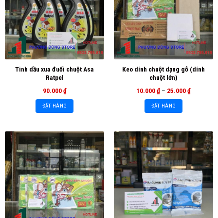
Tinh dầu xua đuổi chuột Asa
Keo dính chuột dạng gỗ (dính
Ratpel
chuột lớn)
90.000
₫
10.000
₫
–
25.000
₫
ĐẶT HÀNG
ĐẶT HÀNG