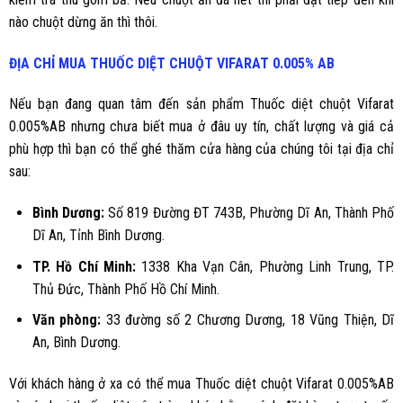
nào chuột dừng ăn thì thôi.
ĐỊA CHỈ MUA
THUỐC DIỆT CHUỘT
VIFARAT 0.005% AB
Nếu bạn đang quan tâm đến sản phẩm Thuốc diệt chuột
Vifarat
0.005%AB
nhưng chưa biết mua ở đâu uy tín, chất lượng và giá cả
phù hợp thì bạn có thể ghé thăm cửa hàng của chúng tôi tại địa chỉ
sau:
Bình Dương
:
Số 819 Đường ĐT 743B, Phường Dĩ An, Thành Phố
Dĩ An, Tỉnh Bình Dương.
TP. Hồ Chí Minh:
1338 Kha Vạn Cân, Phường Linh Trung, TP.
Thủ Đức, Thành Phố Hồ Chí Minh.
Văn phòng:
33 đường số 2 Chương Dương, 18 Vũng Thiện, Dĩ
An, Bình Dương.
Với khách hàng ở xa có thể mua Thuốc diệt chuột Vifarat 0.005%AB