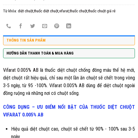
Từ khóa:
diệt chuột,thuốc diệt chuột,vifarat,thuốc chuột,thuốc chuột giá rẻ
THÔNG TIN SẢN PHẨM
HƯỚNG DẪN THANH TOÁN & MUA HÀNG
Vifarat 0.005% AB
là thuốc diệt chuột chống đông máu thế hệ mới,
diệt chuột rất hiệu quả, chỉ sau một lần ăn chuột sẽ chết trong vòng
3-5 ngày, từ 95 -100%. Vifarat 0.005% AB dùng để diệt chuột ngoài
đồng ruộng và những nơi có chuột sống.
CÔNG DỤNG – ƯU ĐIỂM NỔI BẬT CỦA THUỐC DIỆT CHUỘT
VIFARAT 0.005% AB
Hiệu quả diệt chuột cao, chuột sẽ chết từ 90% - 100% sau 3-5
ngày.