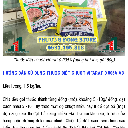
Thuốc diệt chuột vifarat 0.005% (dạng hạt lúa, gói 50g)
HƯỚNG DẪN SỬ DỤNG THUỐC DIỆT CHUỘT
VIFARAT 0.005% AB
Liều lượng: 1.5 kg/ha.
Chia đều gói thuốc thành từng đống (mô), khoảng 5 -10g/ đống, đặt
cách nhau 5 -10. Tùy theo mật độ chuột nhiều hay ít để đặt bả (mật
độ càng cao thì đặt bả càng nhiều. Đặt bả nơi khô ráo, trước cửa
hang hoặc đường đi lại của chuột. Chiều tối đặt, sáng sớm hôm sau
kiểm tra thu gom bả. Nếu chuột ăn đã hết thì phải đặt tiếp đến khi