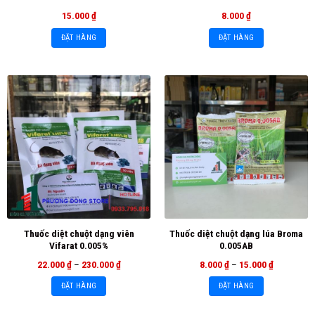
15.000
₫
8.000
₫
ĐẶT HÀNG
ĐẶT HÀNG
Thuốc diệt chuột dạng viên
Thuốc diệt chuột dạng lúa Broma
Vifarat 0.005%
0.005AB
22.000
₫
–
230.000
₫
8.000
₫
–
15.000
₫
ĐẶT HÀNG
ĐẶT HÀNG