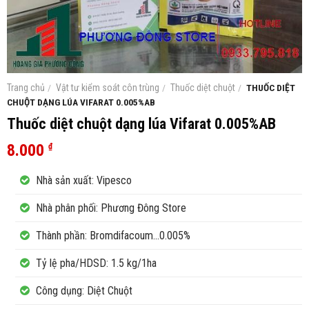
Trang chủ
/
Vật tư kiểm soát côn trùng
/
Thuốc diệt chuột
/
THUỐC DIỆT
CHUỘT DẠNG LÚA VIFARAT 0.005%AB
Thuốc diệt chuột dạng lúa Vifarat 0.005%AB
8.000
₫
Nhà sản xuất: Vipesco
Nhà phân phối: Phương Đông Store
Thành phần: Bromdifacoum...0.005%
Tỷ lệ pha/HDSD: 1.5 kg/1ha
Công dụng: Diệt Chuột