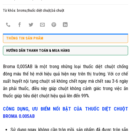
Từ khóa:
broma,thuốc diệt chuột,bả chuột
THÔNG TIN SẢN PHẨM
HƯỚNG DẪN THANH TOÁN & MUA HÀNG
Broma 0,005AB
là một trong những loại thuốc diệt chuột chống
đông máu thế hệ mới hiệu quả hiện nay trên thị trường. Với cơ chế
xuất huyết nội tạng chuột sẽ không chết ngay mà chết sau 3-6 ngày
ăn phải thuốc, điều này giúp chuột không cảnh giác trong việc ăn
thuốc giúp tiêu diệt chuột hiệu quả lên đến 99%.
CÔNG DỤNG, ƯU ĐIỂM NỔI BẬT CỦA THUỐC DIỆT CHUỘT
BROMA 0.005AB
Sử dụng ngay, không cần trộn mồi, sản phẩm đã được trộn sẵn