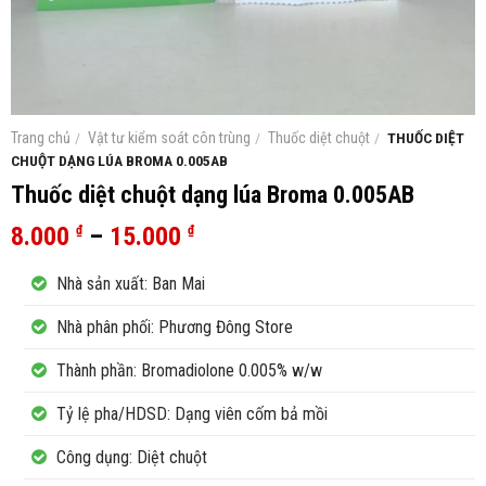
Trang chủ
/
Vật tư kiểm soát côn trùng
/
Thuốc diệt chuột
/
THUỐC DIỆT
CHUỘT DẠNG LÚA BROMA 0.005AB
Thuốc diệt chuột dạng lúa Broma 0.005AB
8.000
–
15.000
₫
₫
Nhà sản xuất: Ban Mai
Nhà phân phối: Phương Đông Store
Thành phần: Bromadiolone 0.005% w/w
Tỷ lệ pha/HDSD: Dạng viên cốm bả mồi
Công dụng: Diệt chuột