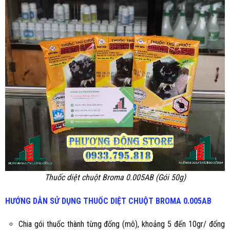
Thuốc diệt chuột Broma 0.005AB (Gói 50g)
HƯỚNG DẪN SỬ DỤNG
THUỐC DIỆT CHUỘT
BROMA 0.005AB
Chia gói thuốc thành từng đống (mô), khoảng 5 đến 10gr/ đống