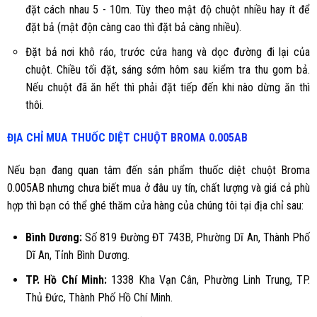
đặt cách nhau 5 - 10m. Tùy theo mật độ chuột nhiều hay ít để
đặt bả (mật độn càng cao thì đặt bả càng nhiều).
Đặt bả nơi khô ráo, trước cửa hang và dọc đường đi lại của
chuột. Chiều tối đặt, sáng sớm hôm sau kiểm tra thu gom bả.
Nếu chuột đã ăn hết thì phải đặt tiếp đến khi nào dừng ăn thì
thôi.
ĐỊA CHỈ MUA THUỐC DIỆT
CHUỘT
BROMA 0.005AB
Nếu bạn đang quan tâm đến sản phẩm thuốc diệt chuột
Broma
0.005AB
nhưng chưa biết mua ở đâu uy tín, chất lượng và giá cả phù
hợp thì bạn có thể ghé thăm cửa hàng của chúng tôi tại địa chỉ sau:
Bình Dương
:
Số 819 Đường ĐT 743B, Phường Dĩ An, Thành Phố
Dĩ An, Tỉnh Bình Dương.
TP. Hồ Chí Minh:
1338 Kha Vạn Cân, Phường Linh Trung, TP.
Thủ Đức, Thành Phố Hồ Chí Minh.