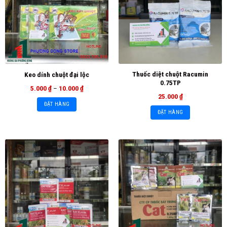
Thuốc diệt chuột Racumin
Keo dính chuột đại lộc
0.75TP
5.000
₫
–
10.000
₫
25.000
₫
ĐẶT HÀNG
ĐẶT HÀNG