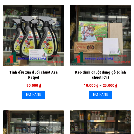
Tinh dầu xua đuổi chuột Asa
Keo dính chuột dạng gỗ (dính
Ratpel
chuột lớn)
90.000
₫
10.000
₫
–
25.000
₫
ĐẶT HÀNG
ĐẶT HÀNG