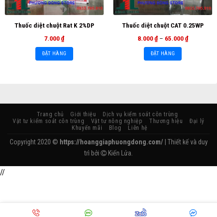
Thuốc diệt chuột Rat K 2%DP
Thuốc diệt chuột CAT 0.25WP
7.000
₫
8.000
₫
–
65.000
₫
ĐẶT HÀNG
ĐẶT HÀNG
Trang chủ
Giới thiệu
Dịch vụ kiểm soát côn trùng
Vật tư kiểm soát côn trùng
Vật tư nông nghiệp
Thương hiệu
Đại lý
Khuyến mãi
Blog
Liên hệ
Copyright 2020 ©
https://hoanggiaphuongdong.com/
| Thiết kế và duy
trì bởi
Kiến Lửa.
//