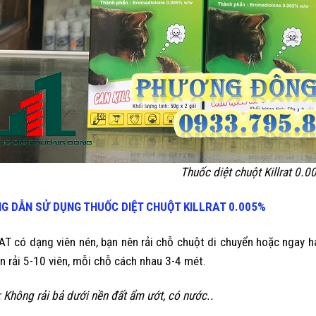
Thuốc diệt chuột Killrat 0.0
G DẪN SỬ DỤNG
THUỐC DIỆT CHUỘT
KILLRAT 0.005%
AT có dạng viên nén, bạn nên rải chỗ chuột di chuyển hoặc ngay h
ên rải 5-10 viên, mỗi chỗ cách nhau 3-4 mét.
: Không rải bả dưới nền đất ẩm ướt, có nước..