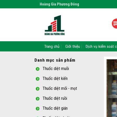
Skip
Hoàng Gia Phương Đông
to
content
Trang chủ
Giới thiệu
Dịch vụ kiểm soát c
Danh mục sản phẩm
Thuốc diệt muỗi
Thuốc diệt kiến
Thuốc diệt mối - mọt
Thuốc diệt ruồi
Thuốc diệt gián