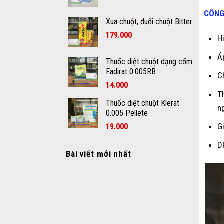
CÔNG
Xua chuột, đuổi chuột Bitter
179.000
H
Á
Thuốc diệt chuột dạng cốm
Fadirat 0.005RB
C
14.000
T
Thuốc diệt chuột Klerat
n
0.005 Pellete
G
19.000
D
Bài viết mới nhất