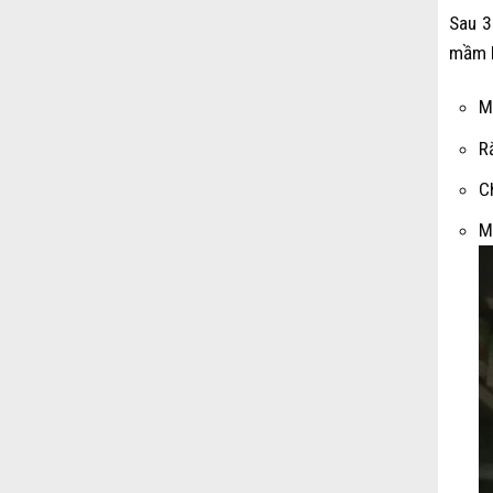
Sau 3
mầm b
M
R
C
M