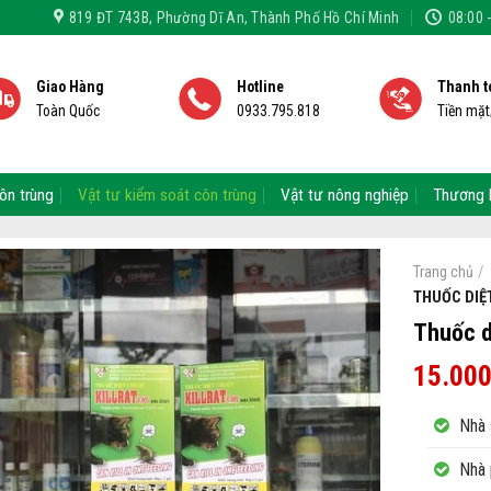
819 ĐT 743B, Phường Dĩ An, Thành Phố Hồ Chí Minh
08:00 
Giao Hàng
Hotline
Thanh t
Toàn Quốc
0933.795.818
Tiền mặ
ôn trùng
Vật tư kiểm soát côn trùng
Vật tư nông nghiệp
Thương 
/
Trang chủ
THUỐC DIỆ
Thuốc d
15.00
Nhà s
Nhà 