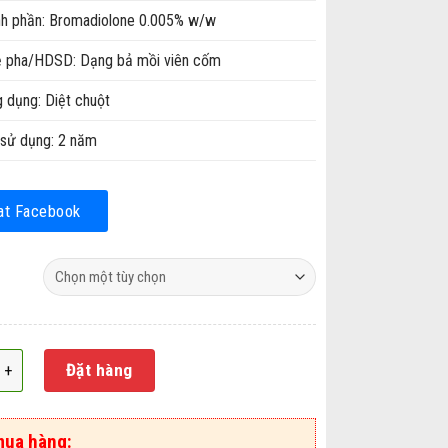
h phần: Bromadiolone 0.005% w/w
ệ pha/HDSD: Dạng bả mồi viên cốm
 dụng: Diệt chuột
sử dụng: 2 năm
at Facebook
 chuột dạng cốm Killrat 0.005% số lượng
Đặt hàng
mua hàng: