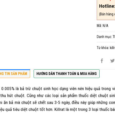
Hotline
(Bán hàng 
Mã:
N/A
Danh mục:
T
Từ khóa:
kil
NG TIN SẢN PHẨM
HƯỚNG DẪN THANH TOÁN & MUA HÀNG
at 0.005% là bả trừ chuột sinh học dạng viên nén hiệu quả trong v
thu hút chuột. Cũng như các loại sản phẩm thuốc diệt chuột sin
hi ăn bả mà chuột sẽ chết sau 3-5 ngày, điều này giúp những co
iệu quả tiêu diệt chuột tốt hơn. Killrat là một trong 3 loại thuốc b