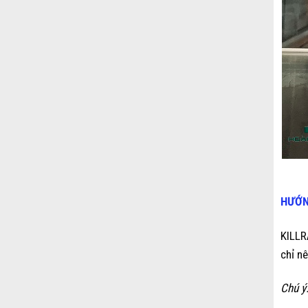
HƯỚN
KILLR
chỉ n
Chú ý