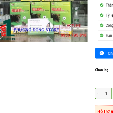
Thàn
Tỷ l
Công
Hạn 
Ch
Chọn loại:
Thuốc diệt
Hỗ trợ 