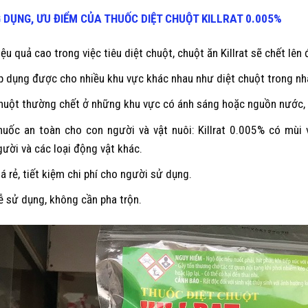
 DỤNG, ƯU ĐIỂM CỦA THUỐC DIỆT CHUỘT
KILLRAT 0.005%
iệu quả cao trong việc tiêu diệt chuột, chuột ăn Killrat sẽ chết lên
p dụng được cho nhiều khu vực khác nhau như diệt chuột trong nhà
huột thường chết ở những khu vực có ánh sáng hoặc nguồn nước, 
huốc an toàn cho con người và vật nuôi: Killrat 0.005% có mùi
gười và các loại động vật khác.
iá rẻ, tiết kiệm chi phí cho người sử dụng.
ễ sử dụng, không cần pha trộn.