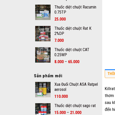
Thuốc diệt chuột Racumin
0.75TP
25.000
Thuốc diệt chuột Rat K
2%DP
7.000
Thuốc diệt chuột CAT
0.25WP
–
8.000
65.000
THÔ
Sản phẩm mới
Xua Đuổi Chuột ASA Ratpel
Killr
aerosol
thơm 
110.000
sau k
Thuốc diệt chuột sago rat
đến h
–
15.000
21.000