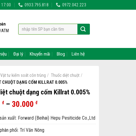
- 17:00
0933.795.818
0972.042.223
oán
t/ATM
hiệu
Đại lý
Khuyến mãi
Blog
Liên hệ
/
/
Vật tư kiểm soát côn trùng
Thuốc diệt chuột
T CHUỘT DẠNG CỐM KILLRAT 0.005%
iệt chuột dạng cốm Killrat 0.005%
0
–
30.000
₫
₫
ản xuất: Forward (Beihai) Hepu Pesiticide Co.,Ltd
phân phối: Trí Văn Nông